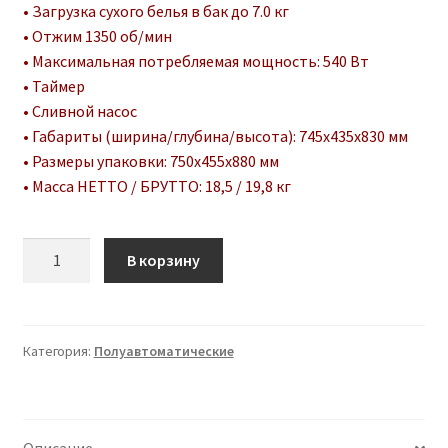
• Загрузка сухого белья в бак до 7.0 кг
• Отжим 1350 об/мин
• Максимальная потребляемая мощность: 540 Вт
• Таймер
• Сливной насос
• Габариты (ширина/глубина/высота): 745х435х830 мм
• Размеры упаковки: 750х455х880 мм
• Масса НЕТТО / БРУТТО: 18,5 / 19,8 кг
Количество
A
В корзину
товара
l
Полуавтоматические:
t
WS-
e
70PET
r
Категория:
Полуавтоматические
n
a
t