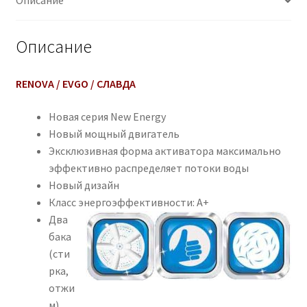
Описание
i
v
e
Описание
:
RENOVA / EVGO / СЛАВДА
Новая серия New Energy
Новый мощный двигатель
Эксклюзивная форма активатора максимально
эффективно распределяет потоки воды
Новый дизайн
Класс энергоэффективности: А+
Два
бака
(сти
рка,
отжи
м)