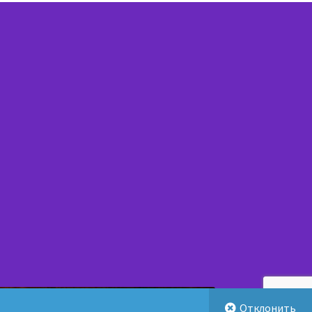
190247143 выдано Мингорисполкомом 21.07.2001г
Отклонить